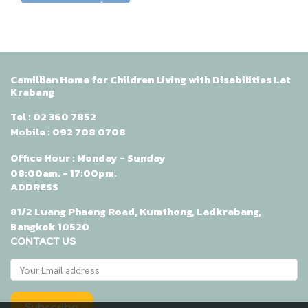
Camillian Home for Children Living with Disabilities Lat
Krabang
Tel :
02 360 7852
Mobile :
092 708 0708
Office Hour : Monday - Sunday
08:00am. - 17:00pm.
ADDRESS
81/2 Luang Phaeng Road, Kumthong, Ladkrabang,
Bangkok 10520
CONTACT US
Subscribe