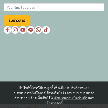
รับข่าวสาร
เว็บไซต์นี้มีการใช้งานคุกกี้ เพื่อเพิ่มประสิทธิภาพและ
ประสบการณ์ที่ดีในการใช้งานเว็บไซต์ของท่าน ท่านสามารถ
อ่านรายละเอียดเพิ่มเติมได้ที่
นโยบายความเป็นส่วนตัว
และ
นโยบายคุกกี้