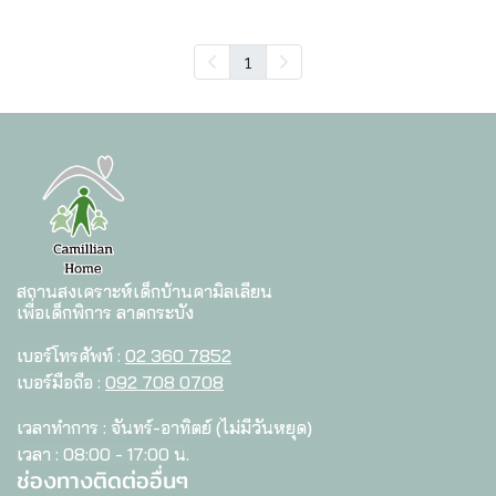
1
สถานสงเคราะห์เด็กบ้านคามิลเลียน
เพื่อเด็กพิการ ลาดกระบัง
เบอร์โทรศัพท์ :
02 360 7852
เบอร์มือถือ :
092 708 0708
เวลาทำการ : จันทร์-อาทิตย์ (ไม่มีวันหยุด)
เวลา : 08:00 - 17:00 น.
ช่องทางติดต่ออื่นๆ