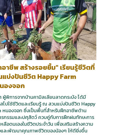
กอาชีพ สร้างรอยยิ้ม" เรียนรู้ชีวิตที่
นแบ่งปันชีวิต Happy Farm
นองจอก
ๆ ผู้พิการจากบ้านคามิลเลียนลาดกระบัง ได้มี
สไปใช้ชีวิตและเรียนรู้ ณ สวนแบ่งปันชีวิต Happy
 หนองจอก ซึ่งเป็นพื้นที่สำหรับฝึกอาชีพด้าน
รกรรมและปศุสัตว์ ควบคู่กับการฝึกฝนทักษะการ
เหลือตนเองในชีวิตประจำวัน เพื่อเสริมสร้างความ
ใจและพัฒนาคุณภาพชีวิตของน้องๆ ให้ดียิ่งขึ้น