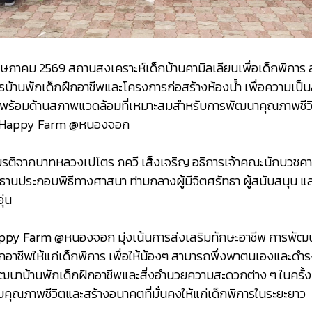
 พฤษภาคม 2569 สถานสงเคราะห์เด็กบ้านคามิลเลียนเพื่อเด็กพิการ ล
บ้านพักเด็กฝึกอาชีพและโครงการก่อสร้างห้องน้ำ เพื่อความเป็น
มพร้อมด้านสภาพแวดล้อมที่เหมาะสมสำหรับการพัฒนาคุณภาพชีว
ิต Happy Farm @หนองจอก
เกียรติจากบาทหลวงเปโตร ภควี เส็งเจริญ อธิการเจ้าคณะนักบวชค
นประกอบพิธีทางศาสนา ท่ามกลางผู้มีจิตศรัทธา ผู้สนับสนุน และผู้
ุ่น
appy Farm @หนองจอก มุ่งเน้นการส่งเสริมทักษะอาชีพ การพั
อาชีพให้แก่เด็กพิการ เพื่อให้น้องๆ สามารถพึ่งพาตนเองและดำรง
ัฒนาบ้านพักเด็กฝึกอาชีพและสิ่งอำนวยความสะดวกต่าง ๆ ในครั้งนี้
คุณภาพชีวิตและสร้างอนาคตที่มั่นคงให้แก่เด็กพิการในระยะยาว