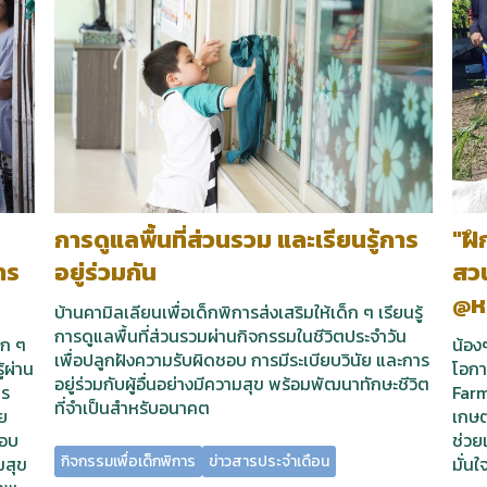
การดูแลพื้นที่ส่วนรวม และเรียนรู้การ
"ฝึ
าร
อยู่ร่วมกัน
สว
@ห
บ้านคามิลเลียนเพื่อเด็กพิการส่งเสริมให้เด็ก ๆ เรียนรู้
การดูแลพื้นที่ส่วนรวมผ่านกิจกรรมในชีวิตประจำวัน
็ก ๆ
น้อง
เพื่อปลูกฝังความรับผิดชอบ การมีระเบียบวินัย และการ
้ผ่าน
โอกา
อยู่ร่วมกับผู้อื่นอย่างมีความสุข พร้อมพัฒนาทักษะชีวิต
ตร
Farm
ที่จำเป็นสำหรับอนาคต
ย
เกษต
ชอบ
ช่วย
กิจกรรมเพื่อเด็กพิการ
ข่าวสารประจำเดือน
มสุข
มั่น