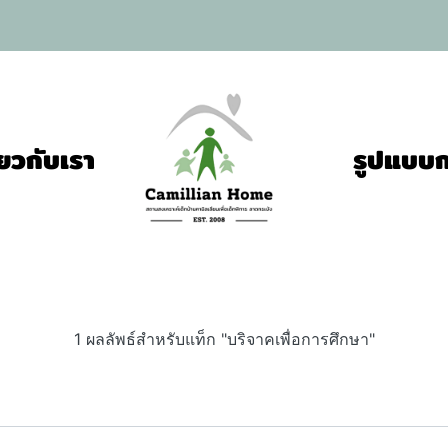
ี่ยวกับเรา
รูปแบบก
1 ผลลัพธ์สำหรับแท็ก "บริจาคเพื่อการศึกษา"