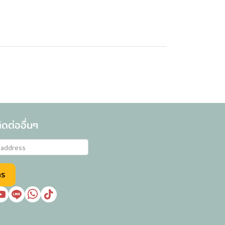
ดต่ออื่นๆ
าร