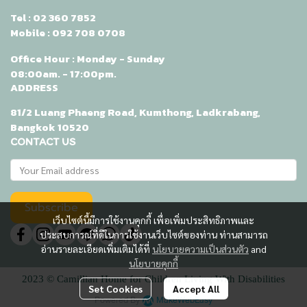
Tel :
02 360 7852
Mobile :
092 708 0708
Office Hour : Monday - Sunday
08:00am. - 17:00pm.
ADDRESS
81/2 Luang Phaeng Road, Kumthong, Ladkrabang,
Bangkok 10520
CONTACT US
Subscribe
เว็บไซต์นี้มีการใช้งานคุกกี้ เพื่อเพิ่มประสิทธิภาพและ
ประสบการณ์ที่ดีในการใช้งานเว็บไซต์ของท่าน ท่านสามารถ
อ่านรายละเอียดเพิ่มเติมได้ที่
นโยบายความเป็นส่วนตัว
and
นโยบายคุกกี้
2023 © Camillian Home for Children Living With Disabilities
Set Cookies
Accept All
Powered By
MakeWebEasy