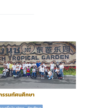
จกรรมทัศนศึกษา